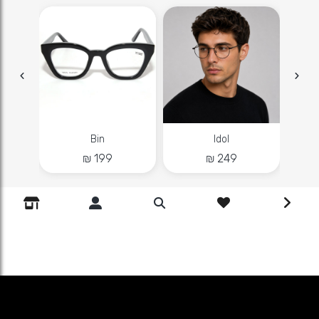
Idol
Bin
משק