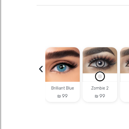
Jade Green
Blue devil
Turquoise
Al