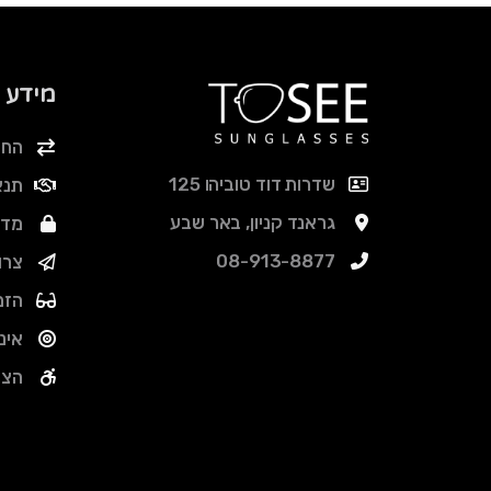
מידע
החל
שדרות דוד טוביהו 125
תנא
גראנד קניון, באר שבע
מדי
08-913-8877
צרו
הזמ
אינ
הצה