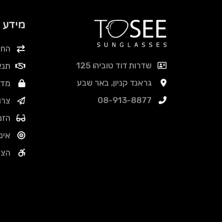
מידע
החל
שדרות דוד טוביהו 125
תנא
גראנד קניון, באר שבע
מדי
08-913-8877
צרו
הזמ
אינ
הצה