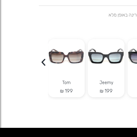
Dazy
Tom
Jeemy