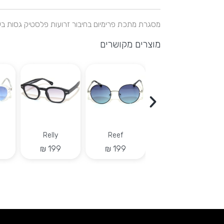
מסגרת מתכת פרימיום בחיבור זרועות פלסטיק גסות בעבודת יד, עדשות PC UV400 לסינון מירבי של קרני ה
מוצרים מקושרים
Relly
Reef
Rely