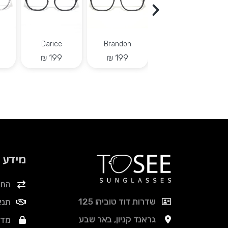
Dalton
Jamie
Otto
מידע
החל
שדרות דוד טוביהו 125
תנא
גראנד קניון, באר שבע
מדי