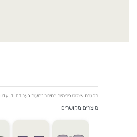
מסגרת אצטט פרימיום בחיבור זרועות בעבודת יד, עדשות PC UV400 לסינון מירבי של קרני השמש המסננות את הקרינה באו
מוצרים מקושרים