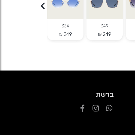
344
334
349
ברשת