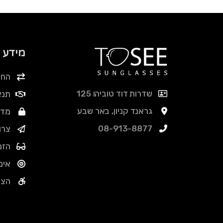
מידע
החל
שדרות דוד טוביהו 125
תנא
גראנד קניון, באר שבע
מדי
08-913-8877
צרו
הזמ
אינ
הצה