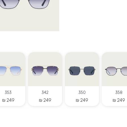
354
339
346
335