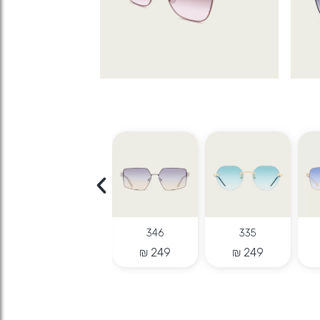
343
349
312